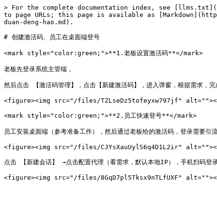
> For the complete documentation index, see [llms.txt](
to page URLs; this page is available as [Markdown](http
duan-deng-hao.md).

# 创建激活码、员工在桌面端登号

<mark style="color:green;">**1.老板设置激活码**</mark>

老板先登录系统主管端，

然后点击 【激活码管理】，点击【新建激活码】，进入弹窗，根据需求，完
<figure><img src="/files/TZLseDz5tofeyxw797jf" alt=""><
<mark style="color:green;">**2.员工快速登号**</mark>

员工安装桌面端（参考准备工作），然后通过老板给的激活码，登录需要引流的
<figure><img src="/files/CJYsXauUylS6q4D1L2ir" alt=""><
点击 【新建会话】 →点击配置代理（看需求，默认本地IP），手机扫码登